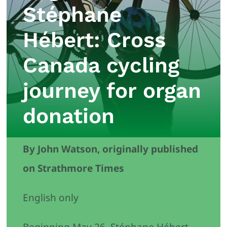
Stéphane
Hébert: Cross
Canada cycling
journey for organ
donation
By John Watson, originally published
on Strathmore Times
English only