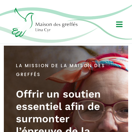
Passer
au
contenu
Togg
Navi
Mission
LA MISSION DE LA MAISON DES
Admission
GREFFÉS
Événements
Offrir un soutien
Nouvelles
essentiel afin de
Contact
surmonter
Faire un don
l’épreuve de la