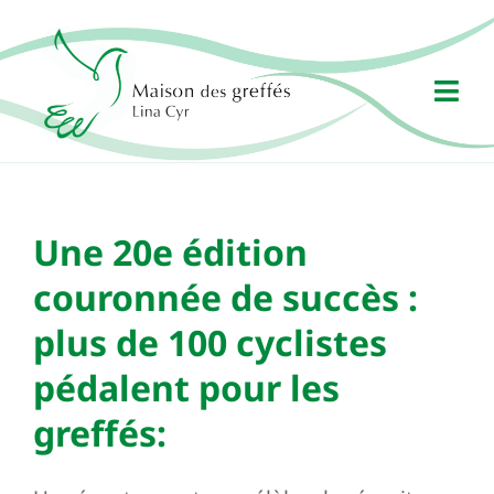
Passer
au
contenu
Togg
Navi
Mission
Une 20e édition
Admission
couronnée de succès :
Événements
plus de 100 cyclistes
Nouvelles
pédalent pour les
Contact
greffés:
Faire un don