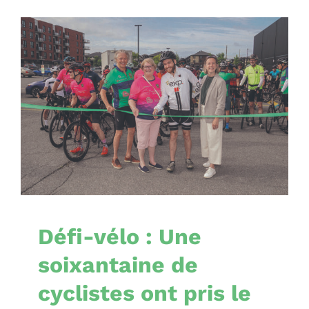
Défi-vélo : Une
soixantaine de
cyclistes ont pris le
départ à Belœil
Nouvelles
Défi-vélo : Une
soixantaine de
cyclistes ont pris le