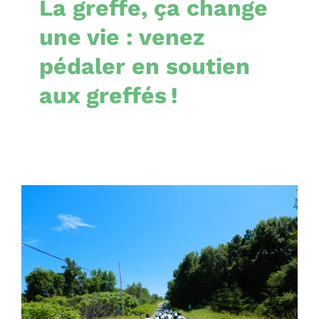
La greffe, ça change
une vie : venez
pédaler en soutien
aux greffés !
Joignez-vous à la 18e
édition du Défi-vélo de
la Maison des greffés