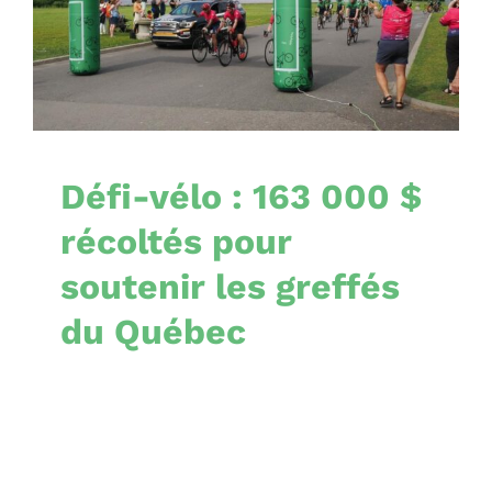
les greffés du Québec
Nouvelles
Défi-vélo : 163 000 $
récoltés pour
soutenir les greffés
du Québec