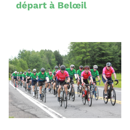
départ à Belœil
Défi-vélo de la Maison
des greffés Lina Cyr :
Pédaler 300 km pour
soutenir les greffés
Nouvelles